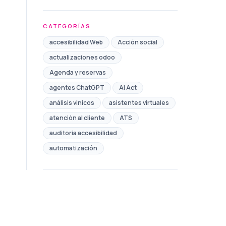
CATEGORÍAS
accesibilidad Web
Acción social
actualizaciones odoo
Agenda y reservas
agentes ChatGPT
AI Act
análisis vinicos
asistentes virtuales
atención al cliente
ATS
auditoria accesibilidad
automatización
Automatización de Marketing
automatización de procesos
automatización redes sociales
Ayudas
Ayuntamiento
bono comercio toledo
Brand safety