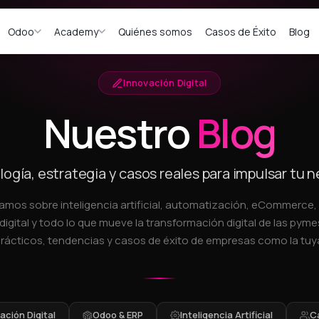
Odoo
Academy
Quiénes somos
Casos de Éxito
Blog
Innovación Digital
Nuestro
Blog
ogía, estrategia y casos reales para impulsar tu 
amos sobre inteligencia artificial, automatización, eCommerce
digital y todo lo que mueve la transformación digital de las pymes
rácticos, tendencias y casos de éxito de empresas como la tuy
ción Digital
Odoo & ERP
Inteligencia Artificial
C