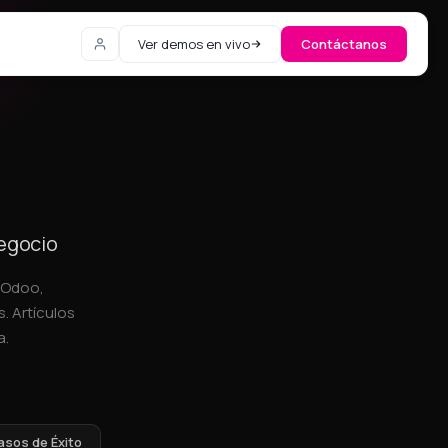
Ver demos en vivo
Contáctanos
negocio
, Odoo,
. Artículos
a.
asos de Éxito