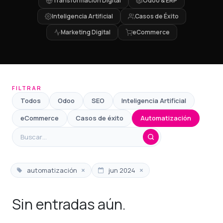
Transformación Digital
Odoo & ERP
Inteligencia Artificial
Casos de Éxito
Marketing Digital
eCommerce
FILTRAR
Todos
Odoo
SEO
Inteligencia Artificial
eCommerce
Casos de éxito
Automatización
×
×
automatización
jun 2024
Sin entradas aún.