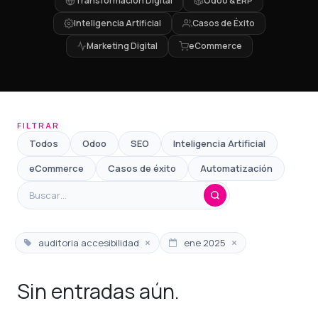
Transformación Digital
Odoo & ERP
Inteligencia Artificial
Casos de Éxito
Marketing Digital
eCommerce
FILTRAR
Todos
Odoo
SEO
Inteligencia Artificial
eCommerce
Casos de éxito
Automatización
×
×
auditoria accesibilidad
ene 2025
Sin entradas aún.