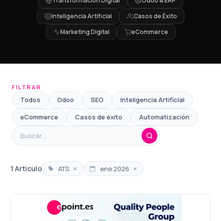
Transformación Digital
Odoo & ERP
Inteligencia Artificial
Casos de Éxito
Marketing Digital
eCommerce
FILTRAR
Todos
Odoo
SEO
Inteligencia Artificial
eCommerce
Casos de éxito
Automatización
×
×
1 Articulo
ATS
ene 2026