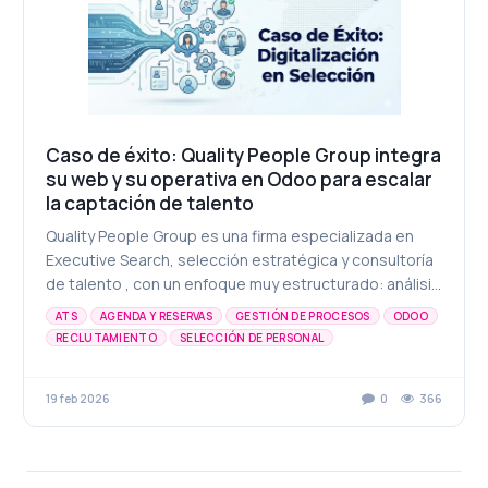
Caso de éxito: Quality People Group integra
su web y su operativa en Odoo para escalar
la captación de talento
Quality People Group es una firma especializada en
Executive Search, selección estratégica y consultoría
de talento , con un enfoque muy estructurado: análisis
previo, procesos definidos y acompañamie...
ATS
AGENDA Y RESERVAS
GESTIÓN DE PROCESOS
ODOO
RECLUTAMIENTO
SELECCIÓN DE PERSONAL
AUTOMATIZACIÓN
CASOS DE ÉXITO
INTEGRACIONES
ODOO RRHH
TRANSFORMACIÓN DIGITAL
19 feb 2026
0
366
WEB CORPORATIVA