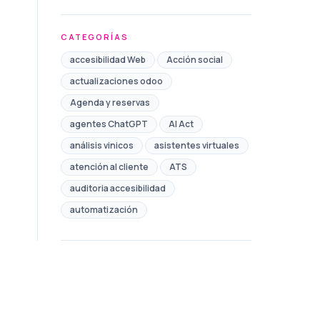
CATEGORÍAS
accesibilidad Web
Acción social
actualizaciones odoo
Agenda y reservas
agentes ChatGPT
AI Act
análisis vinicos
asistentes virtuales
atención al cliente
ATS
auditoria accesibilidad
automatización
Automatización de Marketing
automatización de procesos
automatización redes sociales
Ayudas
Ayuntamiento
bono comercio toledo
Brand safety