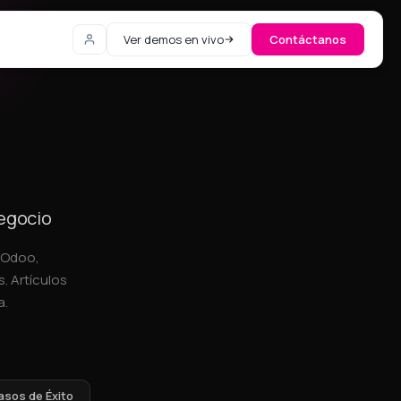
Ver demos en vivo
Contáctanos
negocio
, Odoo,
. Artículos
a.
asos de Éxito