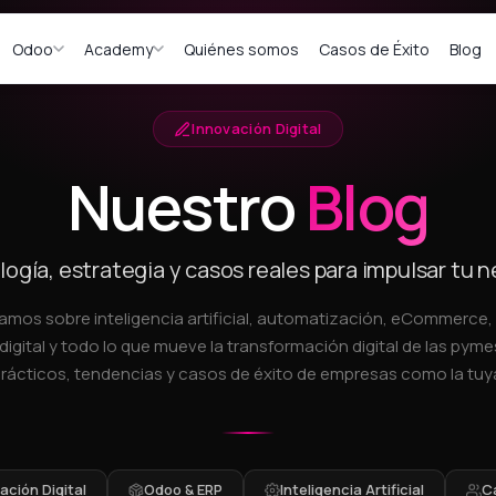
Odoo
Academy
Quiénes somos
Casos de Éxito
Blog
Innovación Digital
Nuestro
Blog
ogía, estrategia y casos reales para impulsar tu 
amos sobre inteligencia artificial, automatización, eCommerce
digital y todo lo que mueve la transformación digital de las pymes
rácticos, tendencias y casos de éxito de empresas como la tuy
ción Digital
Odoo & ERP
Inteligencia Artificial
C