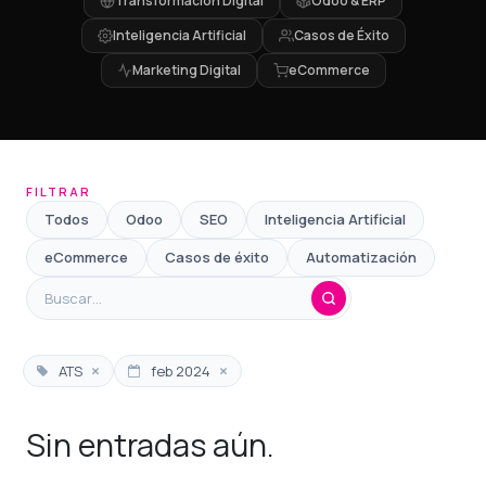
Transformación Digital
Odoo & ERP
Inteligencia Artificial
Casos de Éxito
Marketing Digital
eCommerce
FILTRAR
Todos
Odoo
SEO
Inteligencia Artificial
eCommerce
Casos de éxito
Automatización
×
×
ATS
feb 2024
Sin entradas aún.